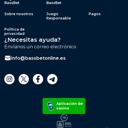
BassBet
BassBet
Sobre nosotros
Juego
Pagos
Responsable
Política de
privacidad
¿Necesitas ayuda?
Envíanos un correo electrónico
info@bassbetonline.es
Aplicación de
casino