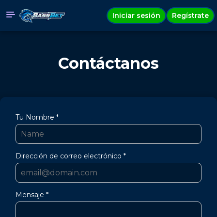
Iniciar sesión
Regístrate
Contáctanos
Tu Nombre *
Dirección de correo electrónico *
Mensaje *