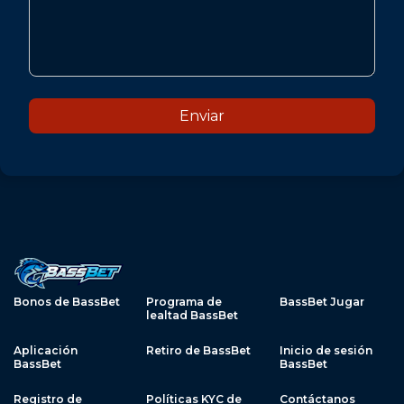
Enviar
Bonos de BassBet
Programa de
BassBet Jugar
lealtad BassBet
Aplicación
Retiro de BassBet
Inicio de sesión
BassBet
BassBet
Registro de
Políticas KYC de
Contáctanos